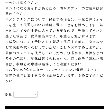
十分ご注意ください
※シミになるおそれがあるため、防水スプレーのご使用はお
避けください
※メンテナンスについて：保管する場合は、一度全体にオイ
ルを塗って風通しのいい場所に置くことをお勧めします、基
本的にオイルが十分に入っている革なので、乾燥してきたと
感じた場合は、皮革製品用オイルを塗ると艶が蘇ります
※移染について：予防として製品を使用する前に、タオルな
どで表面を拭くなどしていただくことをおすすめしますが、
天然のタンニンを使用しているため、水濡れや、摩擦などの
多少の色落ち、変化は避けられません、特に雨等で濡れた場
合は、衣服との摩擦や色移りにご注意ください
※お使いのPCモニター、スマートフォンの機種によって、
実際の色味と若干異なる場合がございます、予めご了承くだ
さい
数量