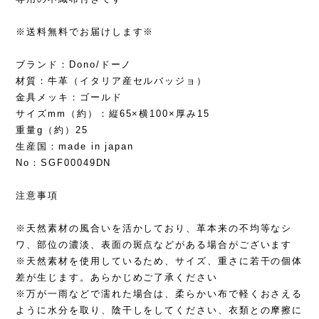
※送料無料でお届けします※
ブランド：Dono/ドーノ
材質：牛革（イタリア産セルバッジョ）
金具メッキ：ゴールド
サイズmm（約）：縦65×横100×厚み15
重量g（約）25
生産国：made in japan
No：SGF00049DN
注意事項
※天然素材の風合いを活かしており、革本来の不均等なシ
ワ、部位の濃淡、表面の斑点などがある場合がございます
※天然素材を使用しているため、サイズ、重さに若干の個体
差が生じます。あらかじめご了承ください
※万が一雨などで濡れた場合は、柔らかい布で軽くおさえる
ように水分を取り、陰干しをしてください、衣類との摩擦に