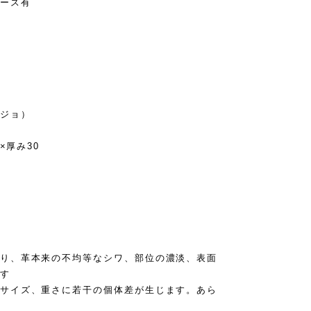
ース有
ジョ）
×厚み30
り、革本来の不均等なシワ、部位の濃淡、表面
す
サイズ、重さに若干の個体差が生じます。あら