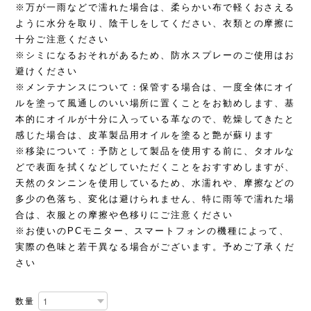
※万が一雨などで濡れた場合は、柔らかい布で軽くおさえる
ように水分を取り、陰干しをしてください、衣類との摩擦に
十分ご注意ください
※シミになるおそれがあるため、防水スプレーのご使用はお
避けください
※メンテナンスについて：保管する場合は、一度全体にオイ
ルを塗って風通しのいい場所に置くことをお勧めします、基
本的にオイルが十分に入っている革なので、乾燥してきたと
感じた場合は、皮革製品用オイルを塗ると艶が蘇ります
※移染について：予防として製品を使用する前に、タオルな
どで表面を拭くなどしていただくことをおすすめしますが、
天然のタンニンを使用しているため、水濡れや、摩擦などの
多少の色落ち、変化は避けられません、特に雨等で濡れた場
合は、衣服との摩擦や色移りにご注意ください
※お使いのPCモニター、スマートフォンの機種によって、
実際の色味と若干異なる場合がございます。予めご了承くだ
さい
数量