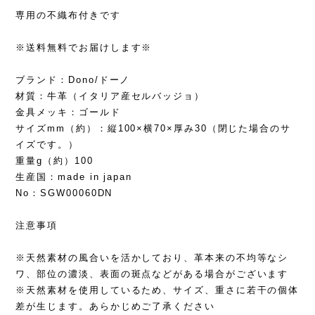
専用の不織布付きです
※送料無料でお届けします※
ブランド：Dono/ドーノ
材質：牛革（イタリア産セルバッジョ）
金具メッキ：ゴールド
サイズmm（約）：縦100×横70×厚み30（閉じた場合のサ
イズです。）
重量g（約）100
生産国：made in japan
No：SGW00060DN
注意事項
※天然素材の風合いを活かしており、革本来の不均等なシ
ワ、部位の濃淡、表面の斑点などがある場合がございます
※天然素材を使用しているため、サイズ、重さに若干の個体
差が生じます。あらかじめご了承ください